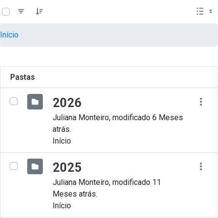
teste descricao
Pular para o Conteúdo principal
Início
Pastas
2026
Juliana Monteiro, modificado 6 Meses
atrás.
Início
2025
Juliana Monteiro, modificado 11
Meses atrás.
Início