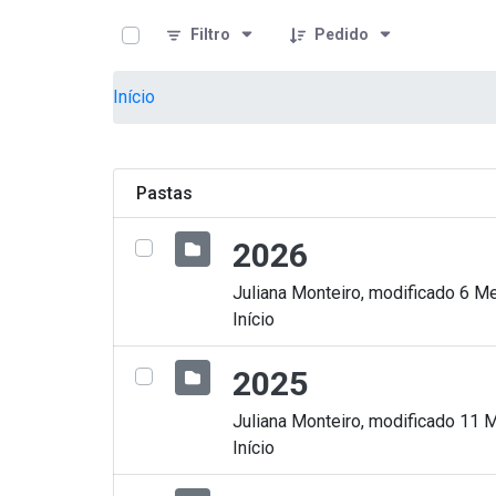
teste descricao
Pular para o Conteúdo principal
Filtro
Pedido
Início
Pastas
2026
Juliana Monteiro, modificado 6 Me
Início
2025
Juliana Monteiro, modificado 11 
Início