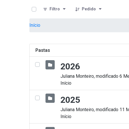
teste descricao
Pular para o Conteúdo principal
Filtro
Pedido
Início
Pastas
2026
Juliana Monteiro, modificado 6 Me
Início
2025
Juliana Monteiro, modificado 11 
Início