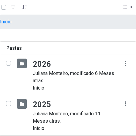
teste descricao
Pular para o Conteúdo principal
Início
Pastas
2026
Juliana Monteiro, modificado 6 Meses
atrás.
Início
2025
Juliana Monteiro, modificado 11
Meses atrás.
Início