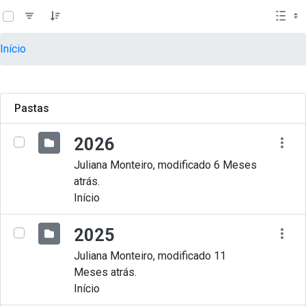
teste descricao
Pular para o Conteúdo principal
Início
Pastas
2026
Juliana Monteiro, modificado 6 Meses
atrás.
Início
2025
Juliana Monteiro, modificado 11
Meses atrás.
Início