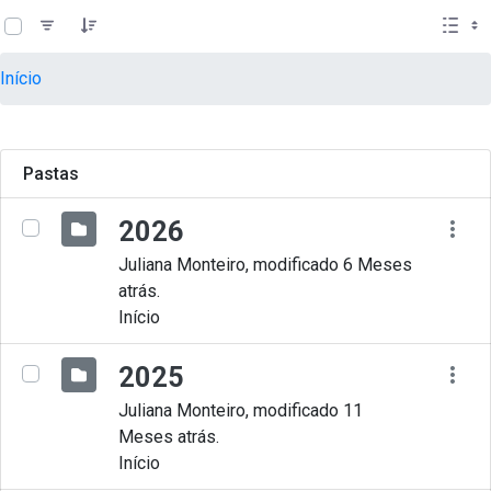
teste descricao
Pular para o Conteúdo principal
Início
Pastas
2026
Juliana Monteiro, modificado 6 Meses
atrás.
Início
2025
Juliana Monteiro, modificado 11
Meses atrás.
Início