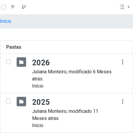
teste descricao
Pular para o Conteúdo principal
Início
Pastas
2026
Juliana Monteiro, modificado 6 Meses
atrás.
Início
2025
Juliana Monteiro, modificado 11
Meses atrás.
Início