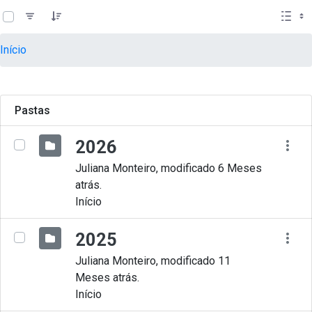
teste descricao
Pular para o Conteúdo principal
Início
Pastas
2026
Juliana Monteiro, modificado 6 Meses
atrás.
Início
2025
Juliana Monteiro, modificado 11
Meses atrás.
Início