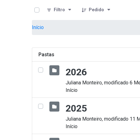
teste descricao
Pular para o Conteúdo principal
Filtro
Pedido
Início
Pastas
2026
Juliana Monteiro, modificado 6 Me
Início
2025
Juliana Monteiro, modificado 11 
Início