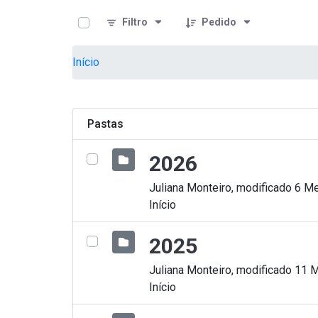
teste descricao
Pular para o Conteúdo principal
Filtro
Pedido
Início
Pastas
2026
Juliana Monteiro, modificado 6 Me
Início
2025
Juliana Monteiro, modificado 11 
Início