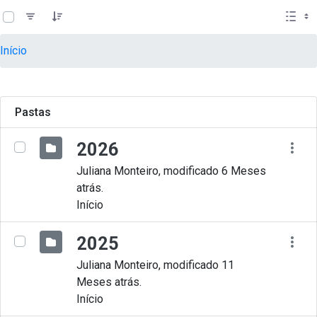
teste descricao
Pular para o Conteúdo principal
Início
Pastas
2026
Juliana Monteiro, modificado 6 Meses
atrás.
Início
2025
Juliana Monteiro, modificado 11
Meses atrás.
Início