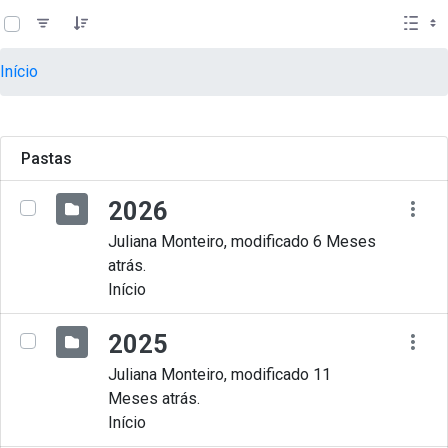
teste descricao
Pular para o Conteúdo principal
Início
Pastas
2026
Juliana Monteiro, modificado 6 Meses
atrás.
Início
2025
Juliana Monteiro, modificado 11
Meses atrás.
Início