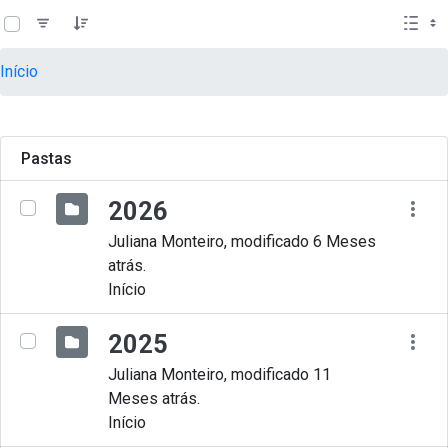
teste descricao
Pular para o Conteúdo principal
Início
Pastas
2026
Juliana Monteiro, modificado 6 Meses
atrás.
Início
2025
Juliana Monteiro, modificado 11
Meses atrás.
Início