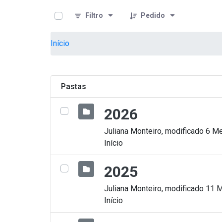
teste descricao
Pular para o Conteúdo principal
Filtro
Pedido
Início
Pastas
2026
Juliana Monteiro, modificado 6 Me
Início
2025
Juliana Monteiro, modificado 11 
Início