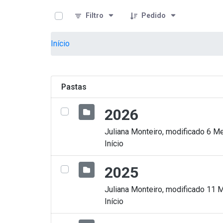
teste descricao
Pular para o Conteúdo principal
Filtro
Pedido
Início
Pastas
2026
Juliana Monteiro, modificado 6 Me
Início
2025
Juliana Monteiro, modificado 11 
Início