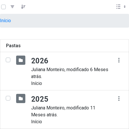
teste descricao
Pular para o Conteúdo principal
Início
Pastas
2026
Juliana Monteiro, modificado 6 Meses
atrás.
Início
2025
Juliana Monteiro, modificado 11
Meses atrás.
Início