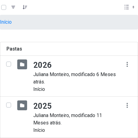
teste descricao
Pular para o Conteúdo principal
Início
Pastas
2026
Juliana Monteiro, modificado 6 Meses
atrás.
Início
2025
Juliana Monteiro, modificado 11
Meses atrás.
Início