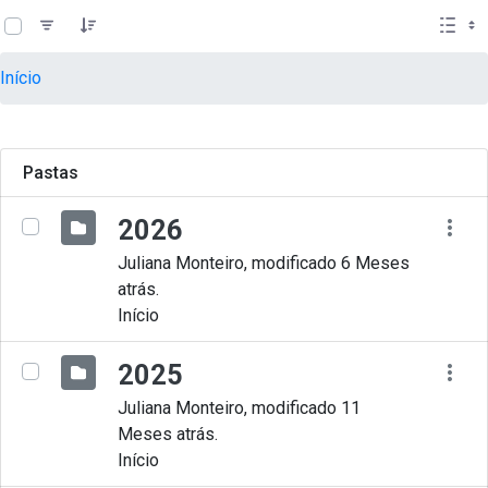
teste descricao
Pular para o Conteúdo principal
Início
Pastas
2026
Juliana Monteiro, modificado 6 Meses
atrás.
Início
2025
Juliana Monteiro, modificado 11
Meses atrás.
Início