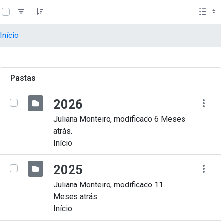
teste descricao
Pular para o Conteúdo principal
Início
Pastas
2026
Juliana Monteiro, modificado 6 Meses
atrás.
Início
2025
Juliana Monteiro, modificado 11
Meses atrás.
Início