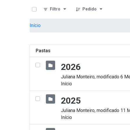
teste descricao
Pular para o Conteúdo principal
Filtro
Pedido
Início
Pastas
2026
Juliana Monteiro, modificado 6 Me
Início
2025
Juliana Monteiro, modificado 11 
Início