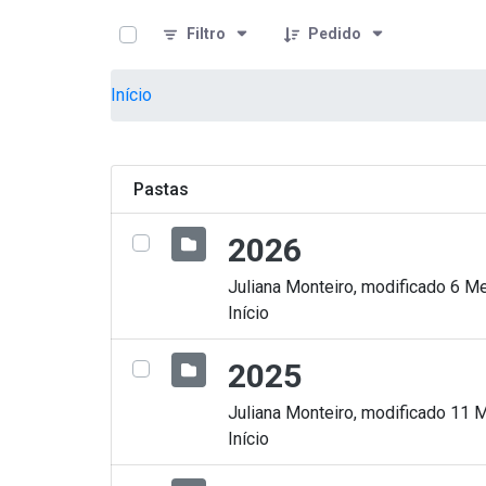
teste descricao
Pular para o Conteúdo principal
Filtro
Pedido
Início
Pastas
2026
Juliana Monteiro, modificado 6 Me
Início
2025
Juliana Monteiro, modificado 11 
Início