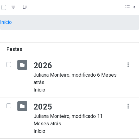
teste descricao
Pular para o Conteúdo principal
Início
Pastas
2026
Juliana Monteiro, modificado 6 Meses
atrás.
Início
2025
Juliana Monteiro, modificado 11
Meses atrás.
Início