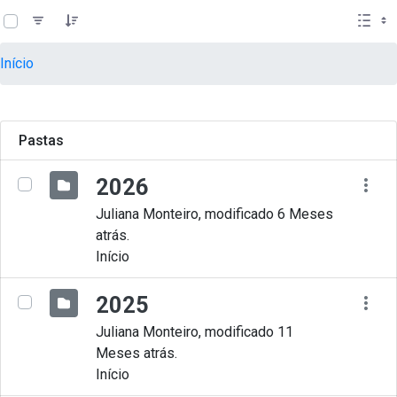
teste descricao
Pular para o Conteúdo principal
Início
Pastas
2026
Juliana Monteiro, modificado 6 Meses
atrás.
Início
2025
Juliana Monteiro, modificado 11
Meses atrás.
Início