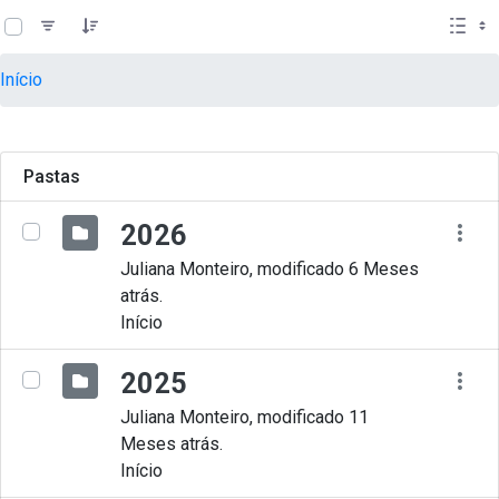
teste descricao
Pular para o Conteúdo principal
Início
Pastas
2026
Juliana Monteiro, modificado 6 Meses
atrás.
Início
2025
Juliana Monteiro, modificado 11
Meses atrás.
Início