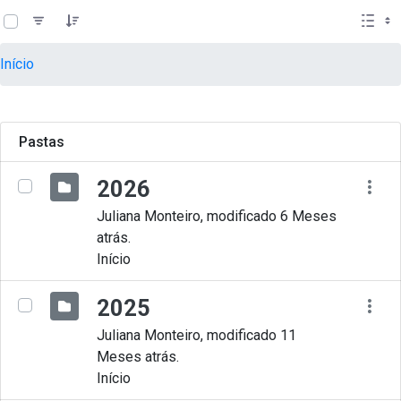
teste descricao
Pular para o Conteúdo principal
Início
Pastas
2026
Juliana Monteiro, modificado 6 Meses
atrás.
Início
2025
Juliana Monteiro, modificado 11
Meses atrás.
Início