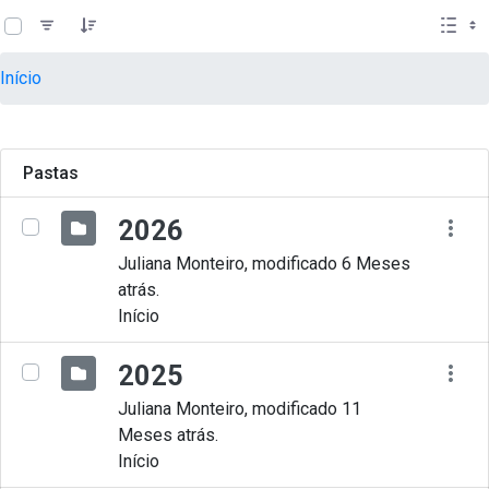
teste descricao
Pular para o Conteúdo principal
Início
Pastas
2026
Juliana Monteiro, modificado 6 Meses
atrás.
Início
2025
Juliana Monteiro, modificado 11
Meses atrás.
Início