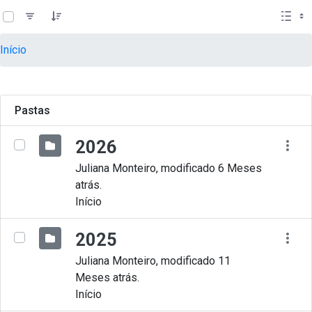
teste descricao
Pular para o Conteúdo principal
Início
Pastas
2026
Juliana Monteiro, modificado 6 Meses
atrás.
Início
2025
Juliana Monteiro, modificado 11
Meses atrás.
Início