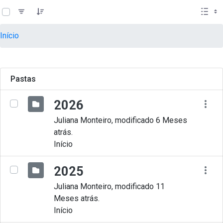
teste descricao
Pular para o Conteúdo principal
Início
Pastas
2026
Juliana Monteiro, modificado 6 Meses
atrás.
Início
2025
Juliana Monteiro, modificado 11
Meses atrás.
Início