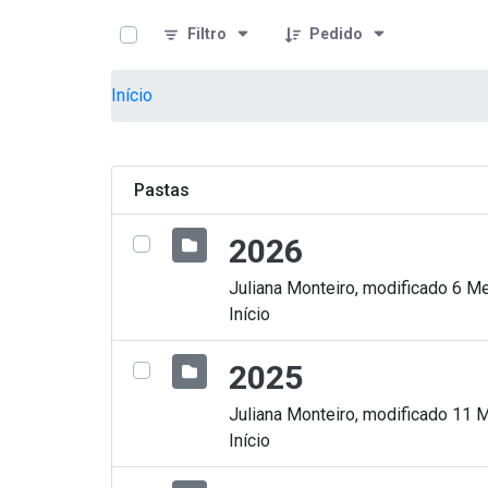
teste descricao
Pular para o Conteúdo principal
Filtro
Pedido
Início
Pastas
2026
Juliana Monteiro, modificado 6 Me
Início
2025
Juliana Monteiro, modificado 11 
Início