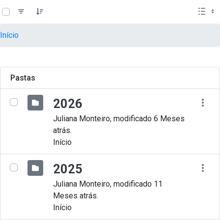
teste descricao
Pular para o Conteúdo principal
Início
Pastas
2026
Juliana Monteiro, modificado 6 Meses
atrás.
Início
2025
Juliana Monteiro, modificado 11
Meses atrás.
Início