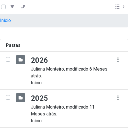
teste descricao
Pular para o Conteúdo principal
Início
Pastas
2026
Juliana Monteiro, modificado 6 Meses
atrás.
Início
2025
Juliana Monteiro, modificado 11
Meses atrás.
Início