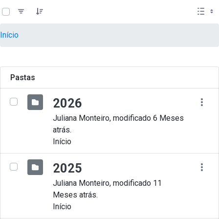
teste descricao
Pular para o Conteúdo principal
Início
Pastas
2026
Juliana Monteiro, modificado 6 Meses
atrás.
Início
2025
Juliana Monteiro, modificado 11
Meses atrás.
Início