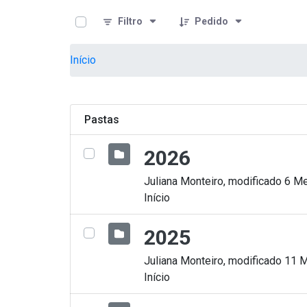
teste descricao
Pular para o Conteúdo principal
Filtro
Pedido
Início
Pastas
2026
Juliana Monteiro, modificado 6 Me
Início
2025
Juliana Monteiro, modificado 11 
Início