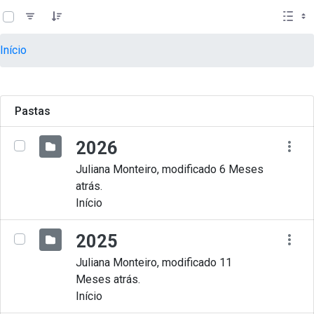
teste descricao
Pular para o Conteúdo principal
Início
Pastas
2026
Juliana Monteiro, modificado 6 Meses
atrás.
Início
2025
Juliana Monteiro, modificado 11
Meses atrás.
Início