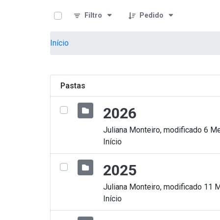
teste descricao
Pular para o Conteúdo principal
Filtro
Pedido
Início
Pastas
2026
Juliana Monteiro, modificado 6 Me
Início
2025
Juliana Monteiro, modificado 11 
Início