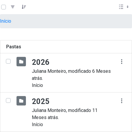
teste descricao
Pular para o Conteúdo principal
Início
Pastas
2026
Juliana Monteiro, modificado 6 Meses
atrás.
Início
2025
Juliana Monteiro, modificado 11
Meses atrás.
Início