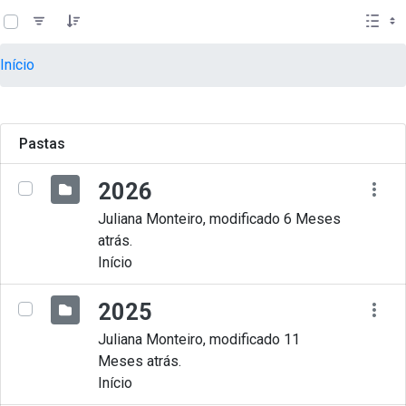
teste descricao
Pular para o Conteúdo principal
Início
Pastas
2026
Juliana Monteiro, modificado 6 Meses
atrás.
Início
2025
Juliana Monteiro, modificado 11
Meses atrás.
Início