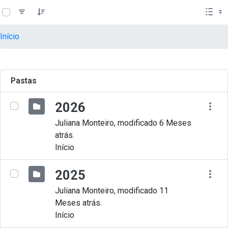
teste descricao
Pular para o Conteúdo principal
Início
Pastas
2026
Juliana Monteiro, modificado 6 Meses
atrás.
Início
2025
Juliana Monteiro, modificado 11
Meses atrás.
Início