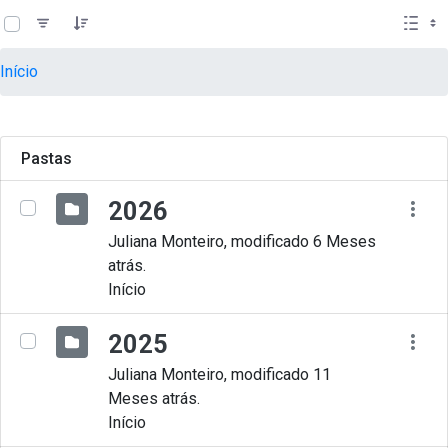
teste descricao
Pular para o Conteúdo principal
Início
Pastas
2026
Juliana Monteiro, modificado 6 Meses
atrás.
Início
2025
Juliana Monteiro, modificado 11
Meses atrás.
Início