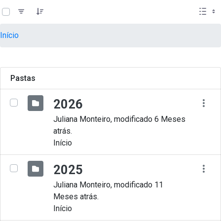
teste descricao
Pular para o Conteúdo principal
Início
Pastas
2026
Juliana Monteiro, modificado 6 Meses
atrás.
Início
2025
Juliana Monteiro, modificado 11
Meses atrás.
Início