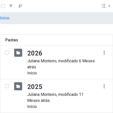
teste descricao
Pular para o Conteúdo principal
Início
Pastas
2026
Juliana Monteiro, modificado 6 Meses
atrás.
Início
2025
Juliana Monteiro, modificado 11
Meses atrás.
Início