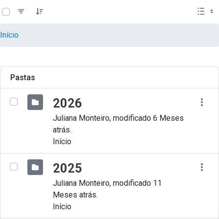
teste descricao
Pular para o Conteúdo principal
Início
Pastas
2026
Juliana Monteiro, modificado 6 Meses
atrás.
Início
2025
Juliana Monteiro, modificado 11
Meses atrás.
Início