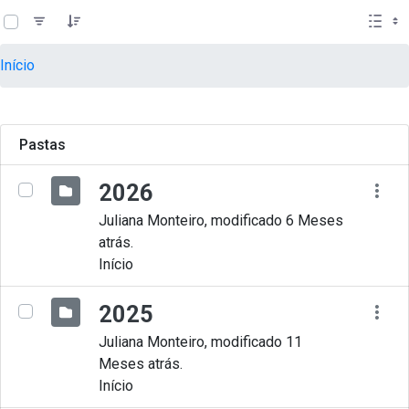
teste descricao
Pular para o Conteúdo principal
Início
Pastas
2026
Juliana Monteiro, modificado 6 Meses
atrás.
Início
2025
Juliana Monteiro, modificado 11
Meses atrás.
Início