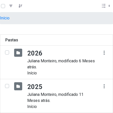
teste descricao
Pular para o Conteúdo principal
Início
Pastas
2026
Juliana Monteiro, modificado 6 Meses
atrás.
Início
2025
Juliana Monteiro, modificado 11
Meses atrás.
Início