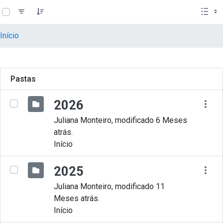
teste descricao
Pular para o Conteúdo principal
Início
Pastas
2026
Juliana Monteiro, modificado 6 Meses
atrás.
Início
2025
Juliana Monteiro, modificado 11
Meses atrás.
Início