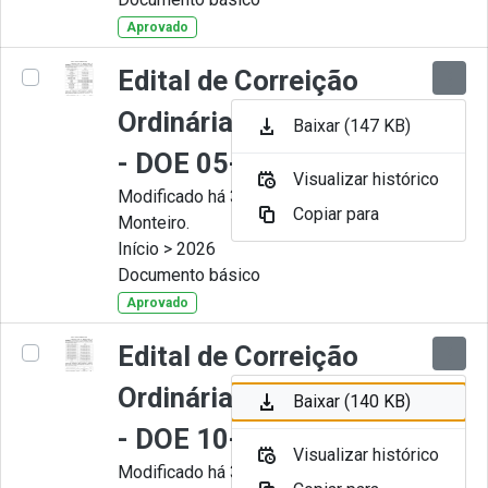
Aprovado
Edital de Correição
Ordinária nº 006-2026
Baixar (147 KB)
- DOE 05-05-2026
Visualizar histórico
Modificado há 3 Meses por Juliana
Copiar para
Monteiro.
Início > 2026
Documento básico
Aprovado
Edital de Correição
Ordinária nº 005-2026
Baixar (140 KB)
- DOE 10-04-2026
Visualizar histórico
Modificado há 3 Meses por Juliana