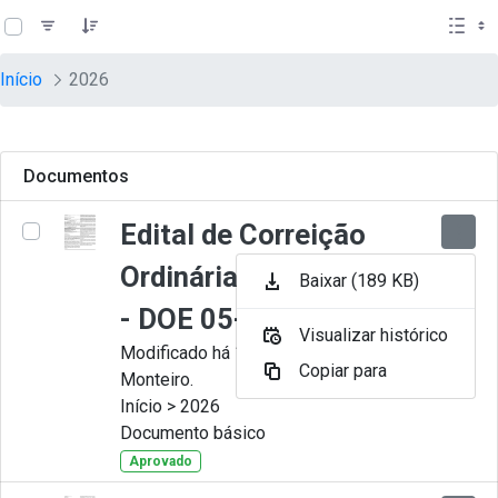
teste descricao
Pular para o Conteúdo principal
Início
2026
Documentos
Edital de Correição
Ordinária nº 009-2026
Baixar (189 KB)
- DOE 05-08-2026
Visualizar histórico
Modificado há 17 horas por Juliana
Copiar para
Monteiro.
Início > 2026
Documento básico
Aprovado