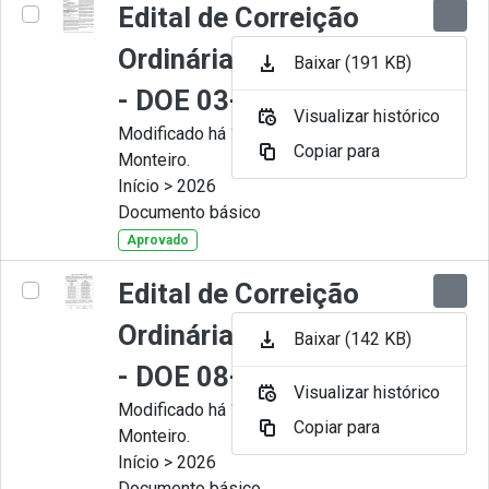
Edital de Correição
Ordinária nº 008-2026
Baixar (191 KB)
- DOE 03-07-2026
Visualizar histórico
Modificado há 1 Mês por Juliana
Copiar para
Monteiro.
Início > 2026
Documento básico
Aprovado
Edital de Correição
Ordinária nº 007-2026
Baixar (142 KB)
- DOE 08-06-2026
Visualizar histórico
Modificado há 1 Mês por Juliana
Copiar para
Monteiro.
Início > 2026
Documento básico