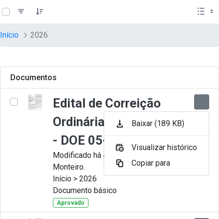
teste descricao
Pular para o Conteúdo principal
Início
2026
Documentos
Edital de Correição
Ordinária nº 009-2026
Baixar (189 KB)
- DOE 05-08-2026
Visualizar histórico
Modificado há 4 dias por Juliana
Copiar para
Monteiro.
Início > 2026
Documento básico
Aprovado