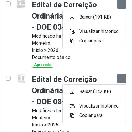
Edital de Correição
Ordinária nº 008-2026
Baixar (191 KB)
- DOE 03-07-2026
Visualizar histórico
Modificado há 1 Mês por Juliana
Copiar para
Monteiro.
Início > 2026
Documento básico
Aprovado
Edital de Correição
Ordinária nº 007-2026
Baixar (142 KB)
- DOE 08-06-2026
Visualizar histórico
Modificado há 1 Mês por Juliana
Copiar para
Monteiro.
Início > 2026
Documento básico