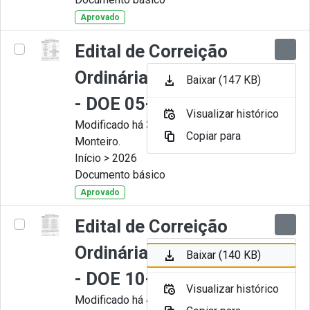
Aprovado
Edital de Correição
Ordinária nº 006-2026
Baixar (147 KB)
- DOE 05-05-2026
Visualizar histórico
Modificado há 3 Meses por Juliana
Copiar para
Monteiro.
Início > 2026
Documento básico
Aprovado
Edital de Correição
Ordinária nº 005-2026
Baixar (140 KB)
- DOE 10-04-2026
Visualizar histórico
Modificado há 4 Meses por Juliana