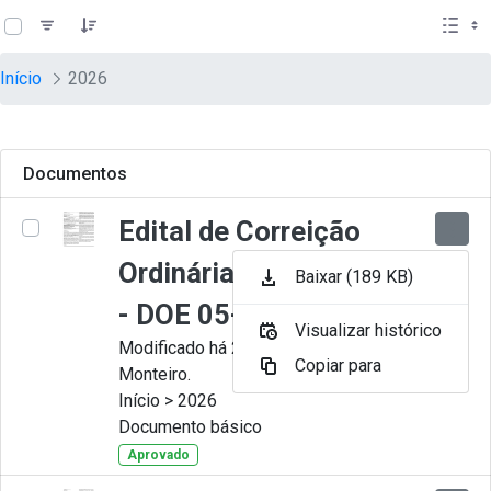
teste descricao
Pular para o Conteúdo principal
Início
2026
Documentos
Edital de Correição
Ordinária nº 009-2026
Baixar (189 KB)
- DOE 05-08-2026
Visualizar histórico
Modificado há 2 dias por Juliana
Copiar para
Monteiro.
Início > 2026
Documento básico
Aprovado