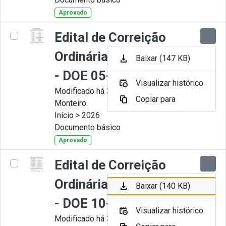
Aprovado
Edital de Correição
Ordinária nº 006-2026
Baixar (147 KB)
- DOE 05-05-2026
Visualizar histórico
Modificado há 3 Meses por Juliana
Copiar para
Monteiro.
Início > 2026
Documento básico
Aprovado
Edital de Correição
Ordinária nº 005-2026
Baixar (140 KB)
- DOE 10-04-2026
Visualizar histórico
Modificado há 3 Meses por Juliana