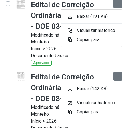
Edital de Correição
Ordinária nº 008-2026
Baixar (191 KB)
- DOE 03-07-2026
Visualizar histórico
Modificado há 1 Mês por Juliana
Copiar para
Monteiro.
Início > 2026
Documento básico
Aprovado
Edital de Correição
Ordinária nº 007-2026
Baixar (142 KB)
- DOE 08-06-2026
Visualizar histórico
Modificado há 1 Mês por Juliana
Copiar para
Monteiro.
Início > 2026
Documento básico