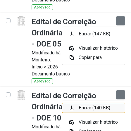
Aprovado
Edital de Correição
Ordinária nº 006-2026
Baixar (147 KB)
- DOE 05-05-2026
Visualizar histórico
Modificado há 3 Meses por Juliana
Copiar para
Monteiro.
Início > 2026
Documento básico
Aprovado
Edital de Correição
Ordinária nº 005-2026
Baixar (140 KB)
- DOE 10-04-2026
Visualizar histórico
Modificado há 3 Meses por Juliana