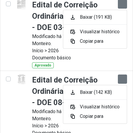
Edital de Correição
Ordinária nº 008-2026
Baixar (191 KB)
- DOE 03-07-2026
Visualizar histórico
Modificado há 1 Mês por Juliana
Copiar para
Monteiro.
Início > 2026
Documento básico
Aprovado
Edital de Correição
Ordinária nº 007-2026
Baixar (142 KB)
- DOE 08-06-2026
Visualizar histórico
Modificado há 1 Mês por Juliana
Copiar para
Monteiro.
Início > 2026
Documento básico