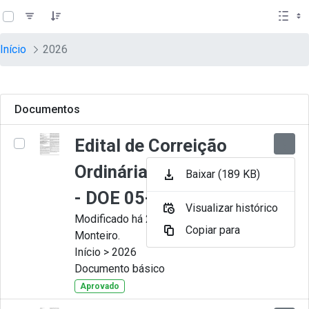
teste descricao
Pular para o Conteúdo principal
Início
2026
Documentos
Edital de Correição
Ordinária nº 009-2026
Baixar (189 KB)
- DOE 05-08-2026
Visualizar histórico
Modificado há 2 dias por Juliana
Copiar para
Monteiro.
Início > 2026
Documento básico
Aprovado