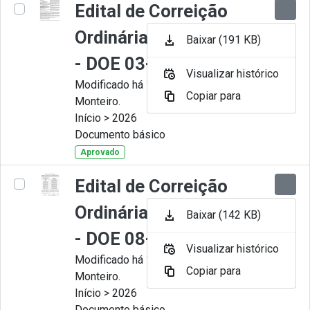
Edital de Correição
Ordinária nº 008-2026
Baixar (191 KB)
- DOE 03-07-2026
Visualizar histórico
Modificado há 1 Mês por Juliana
Copiar para
Monteiro.
Início > 2026
Documento básico
Aprovado
Edital de Correição
Ordinária nº 007-2026
Baixar (142 KB)
- DOE 08-06-2026
Visualizar histórico
Modificado há 1 Mês por Juliana
Copiar para
Monteiro.
Início > 2026
Documento básico