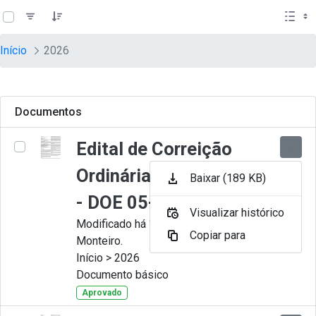
teste descricao
Pular para o Conteúdo principal
Início
2026
Documentos
Edital de Correição
Ordinária nº 009-2026
Baixar (189 KB)
- DOE 05-08-2026
Visualizar histórico
Modificado há 1 Dia por Juliana
Copiar para
Monteiro.
Início > 2026
Documento básico
Aprovado