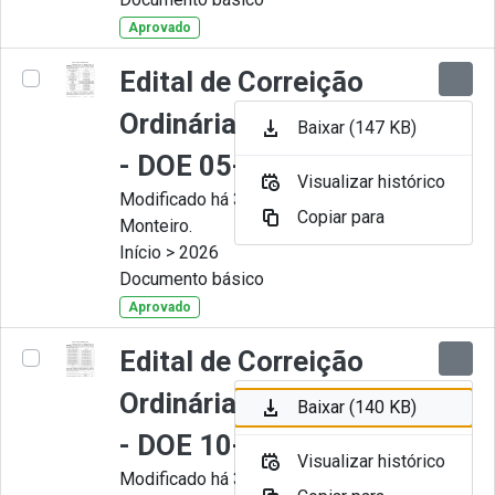
Aprovado
Edital de Correição
Ordinária nº 006-2026
Baixar (147 KB)
- DOE 05-05-2026
Visualizar histórico
Modificado há 3 Meses por Juliana
Copiar para
Monteiro.
Início > 2026
Documento básico
Aprovado
Edital de Correição
Ordinária nº 005-2026
Baixar (140 KB)
- DOE 10-04-2026
Visualizar histórico
Modificado há 3 Meses por Juliana